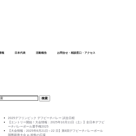
情報
日本代表
活動報告
お問合せ・相談窓口・アクセス
arch
cent Posts
2025デフリンピック デフビーチバレー 試合日程
【エントリー開始！大会情報：2025年10月11日（土）】全日本デフビ
ーチバレーボール選手権2025
【大会情報：2025年6月21日～22 日】第8回デフビーチバレーボール
国際親善大会 in 祝祭の広場