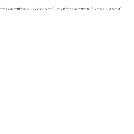
デフビーチバレーボール ジャパンマスターズ（デフビーチバレーボール 「ワールドマスターズ
Ar