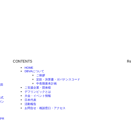
CONTENTS
Re
HOME
DBVAについて
ご挨拶
定款・決算書・ガバナンスコード
中長期基本計画
社田
ご支援企業・団体様
デフリンピックとは
大会・イベント情報
株式
日本代表
パン
活動報告
お問合せ・相談窓口・アクセス
PR