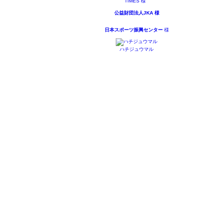
TIMES 様
公益財団法人JKA 様
日本スポーツ振興センター
様
ハチジュウマル
© 2018 Deaf Beach Volleyball Association ALL RIGHTS RESERVED.