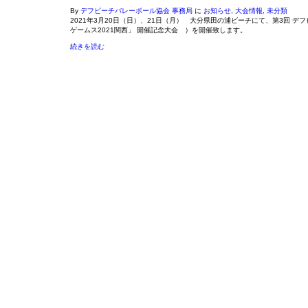
By
デフビーチバレーボール協会 事務局
に
お知らせ
,
大会情報
,
未分類
2021年3月20日（日）、21日（月） 大分県田の浦ビーチにて、第3回 
ゲームス2021関西」 開催記念大会 ）を開催致します。
続きを読む