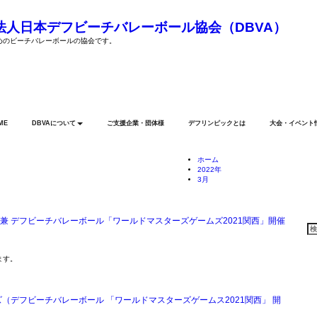
法人日本デフビーチバレーボール協会（DBVA）
めのビーチバレーボールの協会です。
ME
DBVAについて
ご支援企業・団体様
デフリンピックとは
大会・イベント
ホーム
2022年
3月
Se
兼 デフビーチバレーボール「ワールドマスターズゲームズ2021関西」開催
Re
ます。
（デフビーチバレーボール 「ワールドマスターズゲームス2021関西」 開