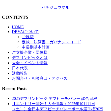
ハチジュウマル
CONTENTS
HOME
DBVAについて
ご挨拶
定款・決算書・ガバナンスコード
中長期基本計画
ご支援企業・団体様
デフリンピックとは
大会・イベント情報
日本代表
活動報告
お問合せ・相談窓口・アクセス
Recent Posts
2025デフリンピック デフビーチバレー 試合日程
【エントリー開始！大会情報：2025年10月11日
（土）】全日本デフビーチバレーボール選手権2025