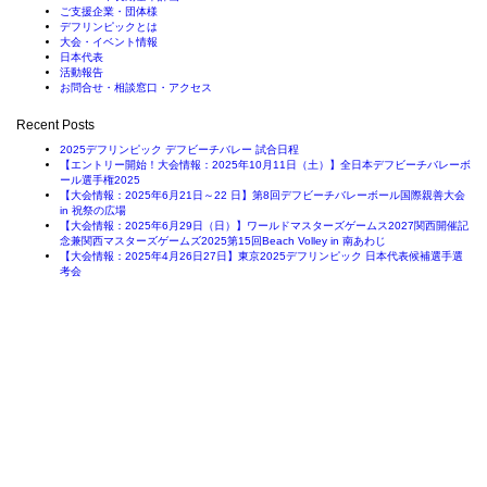
ご支援企業・団体様
デフリンピックとは
大会・イベント情報
日本代表
活動報告
お問合せ・相談窓口・アクセス
Recent Posts
2025デフリンピック デフビーチバレー 試合日程
【エントリー開始！大会情報：2025年10月11日（土）】全日本デフビーチバレーボ
ール選手権2025
【大会情報：2025年6月21日～22 日】第8回デフビーチバレーボール国際親善大会
in 祝祭の広場
【大会情報：2025年6月29日（日）】ワールドマスターズゲームス2027関西開催記
念兼関西マスターズゲームズ2025第15回Beach Volley in 南あわじ
【大会情報：2025年4月26日27日】東京2025デフリンピック 日本代表候補選手選
考会