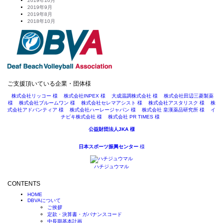
2019年10月
2019年9月
2019年8月
2018年10月
ご支援頂いている企業・団体様
株式会社リッコー 様
株式会社INPEX 様
大成温調株式会社 様
株式会社田辺三菱製薬
様
株式会社ブルームワン 様
株式会社セレマアシスト 様
株式会社アスタリスク 様
株
式会社アドバンティア 様
株式会社ハーレージャパン 様
株式会社 皇漢薬品研究所 様
イ
チビキ株式会社 様
株式会社 PR TIMES 様
公益財団法人JKA 様
日本スポーツ振興センター
様
ハチジュウマル
CONTENTS
HOME
DBVAについて
ご挨拶
定款・決算書・ガバナンスコード
中長期基本計画