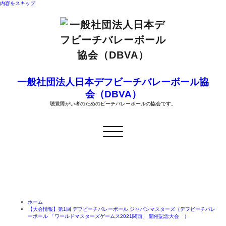
内容をスキップ
一般社団法人日本デフビーチバレーボール協
会（DBVA）
聴覚障がい者のためのビーチバレーボールの協会です。
ナ
ビ
ゲ
ー
シ
ョ
【大会情報】第1回 デフビーチバレーボール ジャパンマスタ
ン
ーズ（デフビーチバレーボール 「ワールドマスターズゲーム
切
り
ス2021関西」 開催記念大会 ）
替
え
ホーム
【大会情報】第1回 デフビーチバレーボール ジャパンマスターズ（デフビーチバレ
ーボール 「ワールドマスターズゲームス2021関西」 開催記念大会 ）