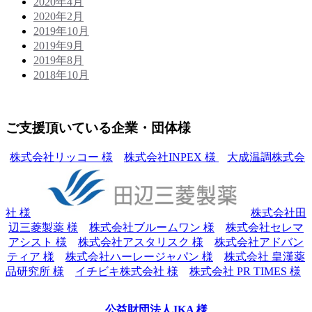
2020年4月
2020年2月
2019年10月
2019年9月
2019年8月
2018年10月
ご支援頂いている企業・団体様
株式会社リッコー 様
株式会社INPEX 様
大成温調株式会
社 様
株式会社田
辺三菱製薬 様
株式会社ブルームワン 様
株式会社セレマ
アシスト 様
株式会社アスタリスク 様
株式会社アドバン
ティア 様
株式会社ハーレージャパン 様
株式会社 皇漢薬
品研究所 様
イチビキ株式会社 様
株式会社 PR TIMES 様
公益財団法人JKA 様